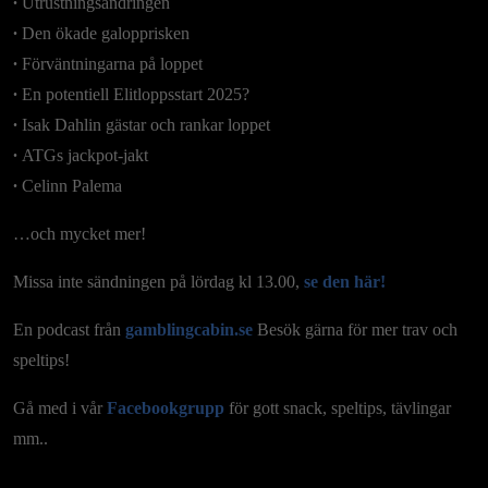
∙
Utrustningsändringen
∙
Den ökade galopprisken
∙
Förväntningarna på loppet
∙
En potentiell Elitloppsstart 2025?
∙
Isak Dahlin gästar och rankar loppet
∙
ATGs jackpot-jakt
∙
Celinn Palema
…och mycket mer!
Missa inte sändningen på lördag kl 13.00,
se den här!
En podcast från
gamblingcabin.se
Besök gärna för mer trav och
speltips!
Gå med i vår
Facebookgrupp
för gott snack, speltips, tävlingar
mm..