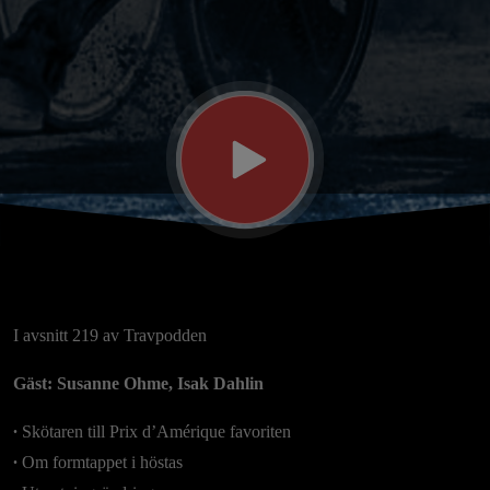
form
som
ifjol”
I avsnitt 219 av Travpodden
Gäst: Susanne Ohme, Isak Dahlin
∙
Skötaren till Prix d’Amérique favoriten
∙
Om formtappet i höstas