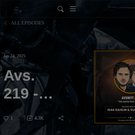
ALL EPISODES
Jan 24, 2025
Avs.
219 -
”inte
1
4.3K
samma