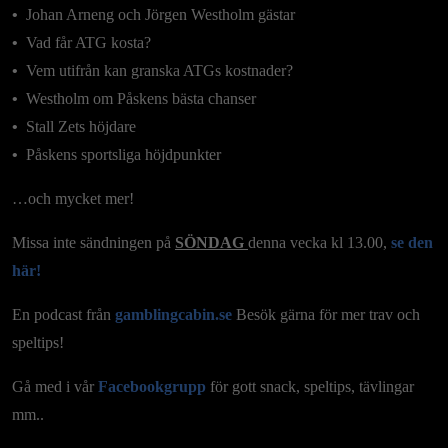
•⁠
⁠Johan Arneng och Jörgen Westholm gästar
•⁠
⁠Vad får ATG kosta?
•⁠
⁠Vem utifrån kan granska ATGs kostnader?
•⁠
⁠Westholm om Påskens bästa chanser
•⁠
⁠Stall Zets höjdare
•⁠
⁠Påskens sportsliga höjdpunkter
…och mycket mer!
Missa inte sändningen på
SÖNDAG
denna vecka kl 13.00,
se den
här!
En podcast från
gamblingcabin.se
Besök gärna för mer trav och
speltips!
Gå med i vår
Facebookgrupp
för gott snack, speltips, tävlingar
mm..