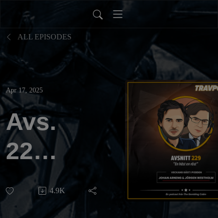
ALL EPISODES
Apr 17, 2025
Avs.
229 -
”En
4.9K
häst