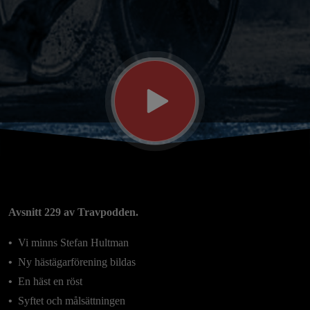
en
röst”
Avsnitt 229 av Travpodden.
•⁠
⁠Vi minns Stefan Hultman
•⁠
⁠Ny hästägarförening bildas
•
⁠ ⁠En häst en röst
•⁠
⁠Syftet och målsättningen