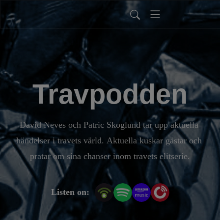
Travpodden
David Neves och Patric Skoglund tar upp aktuella 
händelser i travets värld. Aktuella kuskar gästar och 
pratar om sina chanser inom travets elitserie.
Listen on: