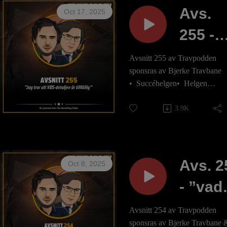
Avs.
Oct 17, 2025
255 -
”Jag
Avsnitt 255 av Travpodden
sponsras av Bjerke Travbane
tror at
•⁠ ⁠Succéhelgen•⁠ ⁠Helgen
V85-
prestation•⁠ ⁠Början på en gate•⁠
⁠Örjans lista•⁠ ⁠Nyhet gällande
3.9K
detalj
lördagarna•⁠ ⁠Sympatiske Per
Nordström•⁠ ⁠Wäjerstens nästa
är
nivå•⁠ ⁠Vi minns Kudden
tillfäll
…och mycket mer!
Avs. 2
Oct 8, 2025
Missa inte sändningen på lörd
- ”vad
kl 13.00, se den här!
En podcast
ska ja
från gamblingcabin.se Besök
Avsnitt 254 av Travpodden
gärna för mer trav och speltips
sponsras av Bjerke Travbane 